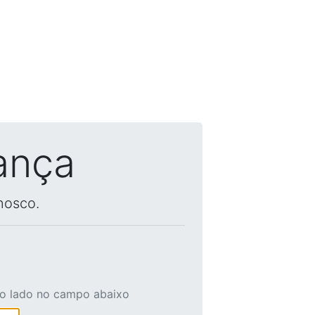
ança
nosco.
ao lado no campo abaixo