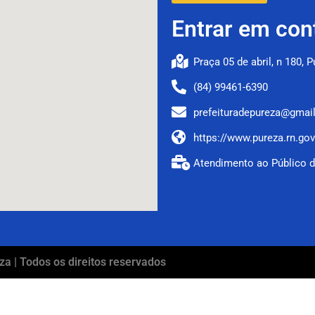
Entrar em con
Praça 05 de abril, n 180, 
(84) 99461-6390
prefeituradepureza@gmai
https://www.pureza.rn.gov
Atendimento ao Público d
za | Todos os direitos reservados