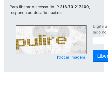
Para liberar o acesso
do IP
216.73.217.109
,
responda ao desafio abaixo.
Digite 
lado no
[trocar imagem]