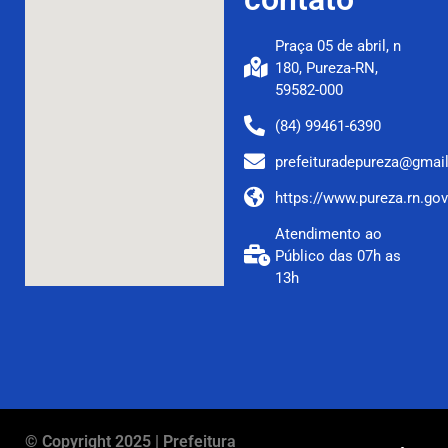
Praça 05 de abril, n
180, Pureza-RN,
59582-000
(84) 99461-6390
prefeituradepureza@gmai
https://www.pureza.rn.gov
Atendimento ao
Público das 07h as
13h
© Copyright 2025 | Prefeitura