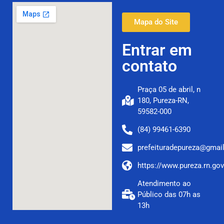
Mapa do Site
Entrar em
contato
Praça 05 de abril, n
180, Pureza-RN,
59582-000
(84) 99461-6390
prefeituradepureza@gmai
https://www.pureza.rn.gov
Atendimento ao
Público das 07h as
13h