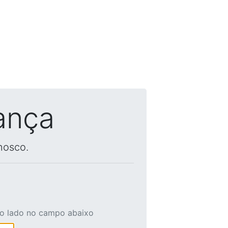
ança
nosco.
ao lado no campo abaixo