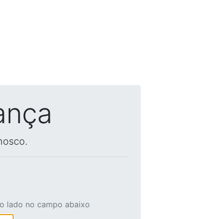
ança
nosco.
ao lado no campo abaixo