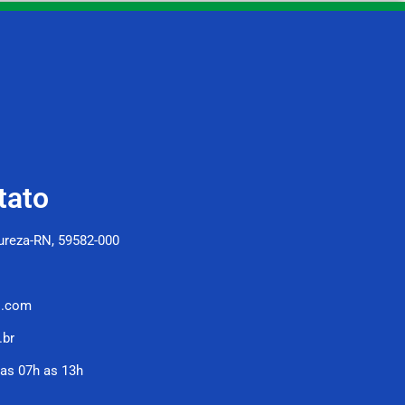
tato
Pureza-RN, 59582-000
l.com
.br
as 07h as 13h