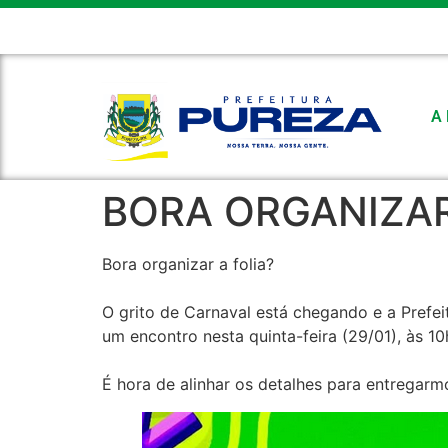
CÂMARA MUNICIPAL
FEMURN
E-MAIL
FALE CONOSC
A 
BORA ORGANIZAR
Bora organizar a folia?
O grito de Carnaval está chegando e a Prefei
um encontro nesta quinta-feira (29/01), às 1
É hora de alinhar os detalhes para entregar