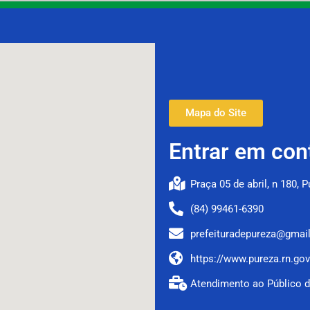
Mapa do Site
Entrar em con
Praça 05 de abril, n 180, 
(84) 99461-6390
prefeituradepureza@gmai
https://www.pureza.rn.gov
Atendimento ao Público d