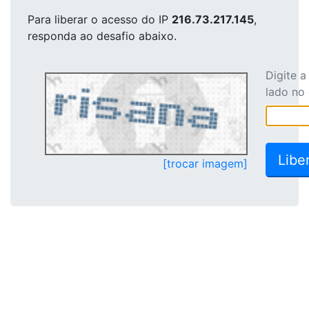
Para liberar o acesso
do IP
216.73.217.145
,
responda ao desafio abaixo.
Digite 
lado no
[trocar imagem]