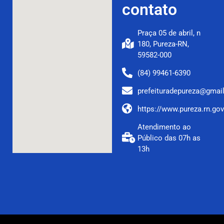
contato
Praça 05 de abril, n
180, Pureza-RN,
59582-000
(84) 99461-6390
prefeituradepureza@gmai
https://www.pureza.rn.gov
Atendimento ao
Público das 07h as
13h