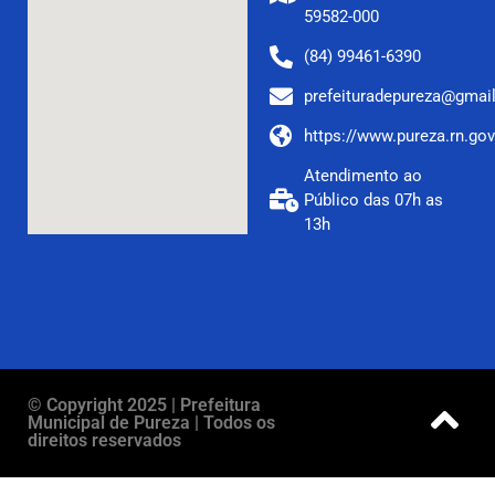
59582-000
(84) 99461-6390
prefeituradepureza@gmai
https://www.pureza.rn.gov
Atendimento ao
Público das 07h as
13h
© Copyright 2025 | Prefeitura
Municipal de Pureza | Todos os
direitos reservados