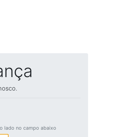
ança
nosco.
ao lado no campo abaixo