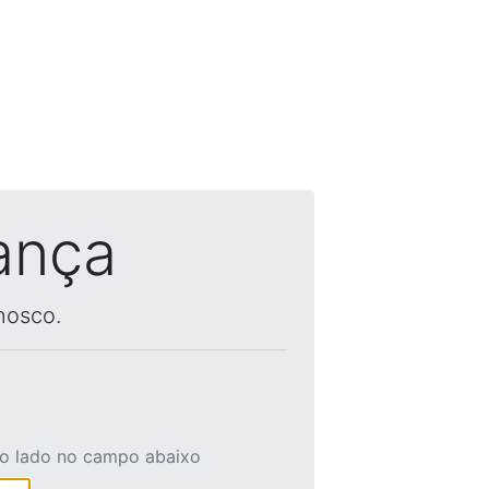
ança
nosco.
ao lado no campo abaixo