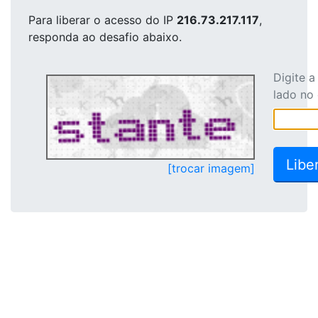
Para liberar o acesso
do IP
216.73.217.117
,
responda ao desafio abaixo.
Digite 
lado no
[trocar imagem]