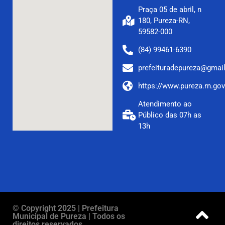
Praça 05 de abril, n
180, Pureza-RN,
59582-000
(84) 99461-6390
prefeituradepureza@gmai
https://www.pureza.rn.gov
Atendimento ao
Público das 07h as
13h
© Copyright 2025 | Prefeitura
Municipal de Pureza | Todos os
direitos reservados