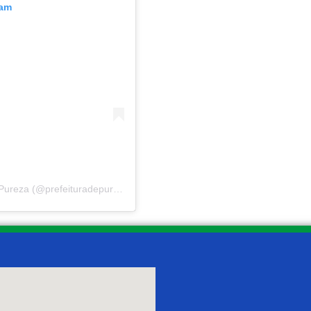
ram
Um post compartilhado por Prefeitura Municipal de Pureza (@prefeituradepureza)