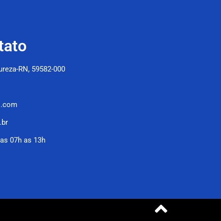
tato
Pureza-RN, 59582-000
l.com
.br
as 07h as 13h