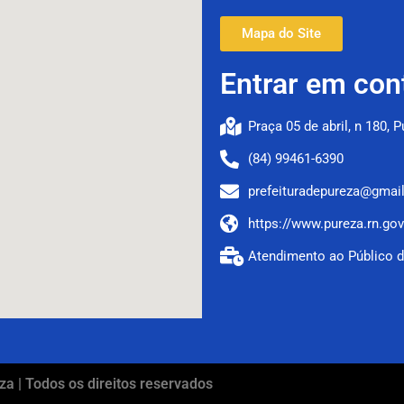
Mapa do Site
Entrar em con
Praça 05 de abril, n 180, 
(84) 99461-6390
prefeituradepureza@gmai
https://www.pureza.rn.gov
Atendimento ao Público d
za | Todos os direitos reservados