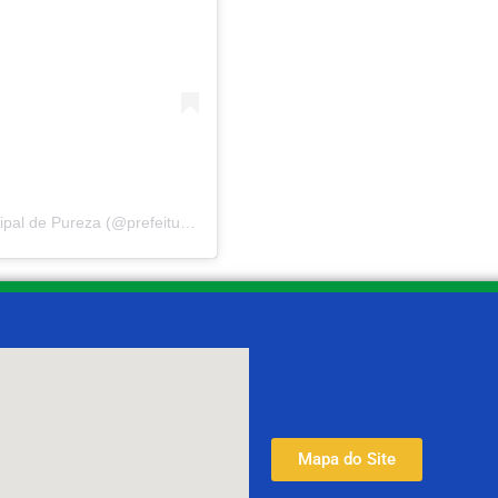
Uma publicação compartilhada por Prefeitura Municipal de Pureza (@prefeituradepureza)
Mapa do Site