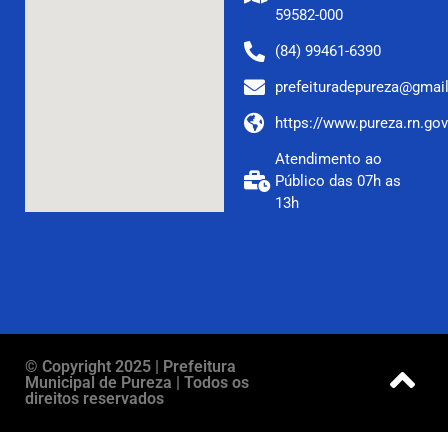
59582-000
(84) 99461-6390
prefeituradepureza@gmai
https://www.pureza.rn.gov
Atendimento ao
Público das 07h as
13h
© Copyright 2025 | Prefeitura
Municipal de Pureza | Todos os
direitos reservados