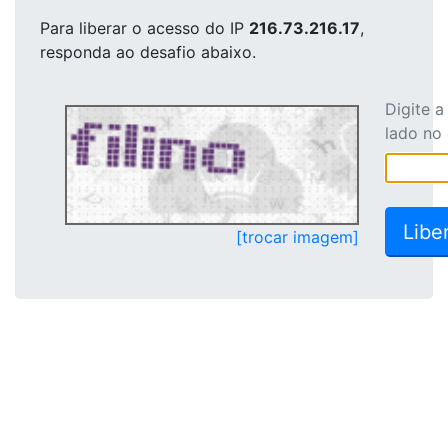
Para liberar o acesso
do IP
216.73.216.17
,
responda ao desafio abaixo.
Digite 
lado no
[trocar imagem]