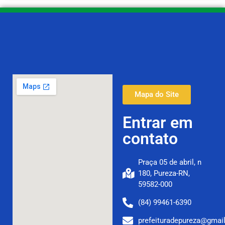
Mapa do Site
Entrar em
contato
Praça 05 de abril, n
180, Pureza-RN,
59582-000
(84) 99461-6390
prefeituradepureza@gmai