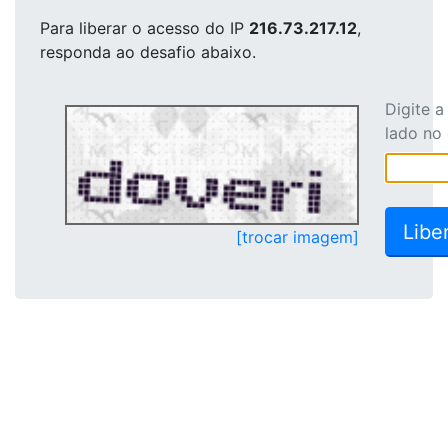
Para liberar o acesso
do IP
216.73.217.12
,
responda ao desafio abaixo.
Digite 
lado no
[trocar imagem]