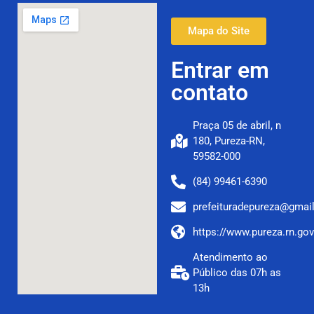
Mapa do Site
Entrar em
contato
Praça 05 de abril, n
180, Pureza-RN,
59582-000
(84) 99461-6390
prefeituradepureza@gmai
https://www.pureza.rn.gov
Atendimento ao
Público das 07h as
13h