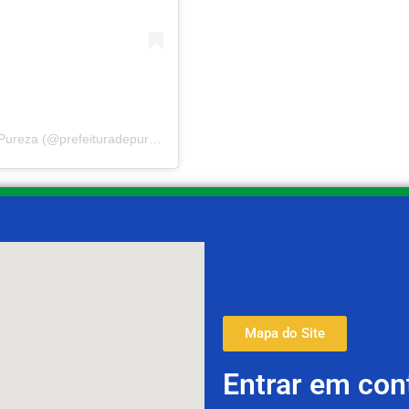
Um post compartilhado por Prefeitura Municipal de Pureza (@prefeituradepureza)
Mapa do Site
Entrar em con